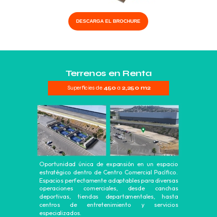
DESCARGA EL BROCHURE
Terrenos en Renta
Superficies de
450
a
2,250 m2
Oportunidad única de expansión en un espacio
estratégico dentro de Centro Comercial Pacífico.
Espacios perfectamente adaptables para diversas
operaciones comerciales, desde canchas
deportivas, tiendas departamentales, hasta
centros de entretenimiento y servicios
especializados.